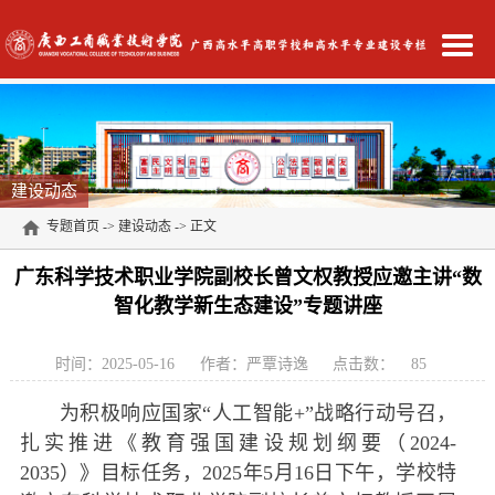
建设动态
专题首页
->
建设动态
-> 正文
广东科学技术职业学院副校长曾文权教授应邀主讲“数
智化教学新生态建设”专题讲座
时间：2025-05-16
作者：严覃诗逸
点击数：
85
为积极响应国家“人工智能+”战略行动号召，
扎实推进《教育强国建设规划纲要（2024-
2035）》目标任务，2025年5月16日下午，学校特