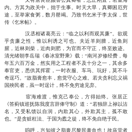
又有唐良臣颜鲁公真卿者，忠正刚直，名重海
内。方其为政关中，拙于生事。时天大旱，真卿困厄穷
途，至举家食粥，数月罄竭。乃致书乞米于李太保，世
传《乞米帖》。
汉丞相诸葛亮云：“临之以利而观其廉”。欲观
乎贪廉之性，惟以利诱之可也。夫近羊则膻，近鱼则
腥，近林则柴，近肉则肥，为官而不守正，终至败迹。
清光绪朝李岳瑞《春冰室野乘》载：“南河岁修经费，每
年五六百万金，然实用之工程者不及十分之一，其余多
奉官吏，悉供其挥霍，一时衣服、车马、玩好，莫不斗
奇逞巧。”故脂膏愈丰，愈觉守心之难。若夫贪利忘义祸
国殃民者，虽一时逞计，终不免穷途见弃。
宦海难渡，惟克己奉公，方得始终。张居正
《答蓟镇巡抚陈我度言辞俸守制》道：“若独辞上禄以沽
名，又受私馈以自润，内欺其心，外欺其主，孤不敢
也。”是贪赃枉法、于国为蠹之徒，终不免自绝于民。
呜呼，岂知彼之脂膏尽黎民膏血也！故庙堂者