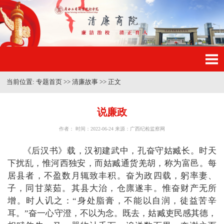
当前位置:
专题首页
>>
清廉故事
>>
正文
说廉政
作者： 时间：2022-06-24 来源：广西纪检监察网
《后汉书》载，汉初建武中，孔奋守姑臧长。时天
下扰乱，惟河西独安，而姑臧通货羌胡，称为富邑。每
居县者，不盈数月辄致丰积。奋为政四载，躬率妻、
子，同甘菜茹。其县大治，仓廪遂丰。惟奋财产无所
增。时人讥之：“身处脂膏，不能以自润，徒益苦辛
耳。”奋一心守澄，不以为念。既去，姑臧吏民感其德，