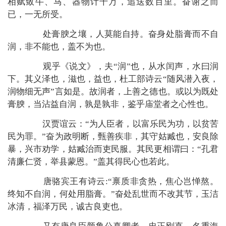
相赋敛牛、马、器物计千万，追送数百里。奋谢之而
已，一无所受。
处膏腴之壤，人莫能自持。奋身处脂膏而不自
润，非不能也，盖不为也。
观乎《说文》，夫“润”也，从水闰声，水曰润
下。其义泽也，滋也，益也，杜工部诗云“随风潜入夜，
润物细无声”言如是。故润者，上善之德也。或以为既处
膏腴，当沾益自润，孰是孰非，鉴乎庙堂者之心性也。
汉贾谊云：“为人臣者，以富乐民为功，以贫苦
民为罪。”奋为政明断，甄善疾非，其守姑臧也，安良除
暴，兴市劝学，姑臧治而吏民服。其民更相谓曰：“孔君
清廉仁贤，举县蒙恩。”盖其得民心也若此。
唐骆宾王有诗云:“禀质非贪热，焦心岂惮熬。
终知不自润，何处用脂膏。”奋处乱世而不改其节，玉洁
冰清，福泽万民，诚古良吏也。