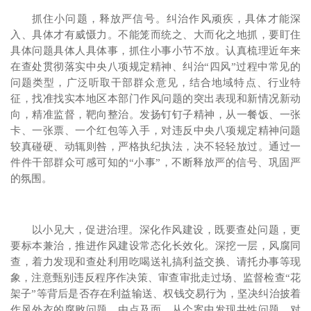
抓住小问题，释放严信号。纠治作风顽疾，具体才能深
入、具体才有威慑力。不能笼而统之、大而化之地抓，要盯住
具体问题具体人具体事，抓住小事小节不放。认真梳理近年来
在查处贯彻落实中央八项规定精神、纠治“四风”过程中常见的
问题类型，广泛听取干部群众意见，结合地域特点、行业特
征，找准找实本地区本部门作风问题的突出表现和新情况新动
向，精准监督，靶向整治。发扬钉钉子精神，从一餐饭、一张
卡、一张票、一个红包等入手，对违反中央八项规定精神问题
较真碰硬、动辄则咎，严格执纪执法，决不轻轻放过。通过一
件件干部群众可感可知的“小事”，不断释放严的信号、巩固严
的氛围。
以小见大，促进治理。深化作风建设，既要查处问题，更
要标本兼治，推进作风建设常态化长效化。深挖一层，风腐同
查，着力发现和查处利用吃喝送礼搞利益交换、请托办事等现
象，注意甄别违反程序作决策、审查审批走过场、监督检查“花
架子”等背后是否存在利益输送、权钱交易行为，坚决纠治披着
作风外衣的腐败问题。由点及面，从个案中发现共性问题，对