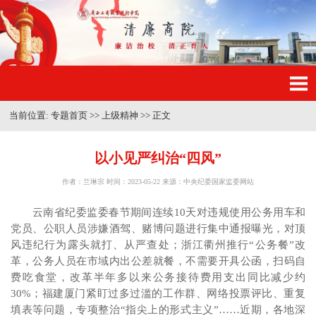
当前位置:
专题首页
>>
上级精神
>>
正文
以小见严纠治“四风”
作者：兰琳宗 时间：2023-05-22 来源：中央纪委国家监委网站
云南省纪委监委春节期间连续10天对违规使用公务用车和
党员、公职人员涉嫌酒驾、赌博问题进行集中通报曝光，对顶
风违纪行为露头就打、从严查处；浙江衢州推行“公务餐”改
革，公务人员在市域内出公差就餐，不需要开具公函，扫码自
费吃食堂，改革半年多以来公务接待费用支出同比减少约
30%；福建厦门紧盯过多过滥的工作群、网络投票评比、重复
填表等问题，专项整治“指尖上的形式主义”……近期，各地深