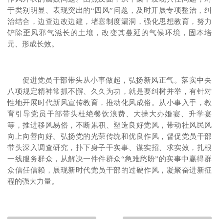
于类别明显、表现突出的“四风”问题，及时开展专项整治，纠
治结合，边查边改边建，堵塞制度漏洞，强化思想教育，努力
铲除歪风邪气滋长的土壤，改变其蔓延的气候环境，固本培
元、形成长效。
促进党员干部带头从小事做起，弘扬新风正气。落实中央
八项规定精神常抓不懈、久久为功，就是要纠树并举，有针对
性地开展时代新风宣传教育，推动化风成俗。从小事入手，教
育引导党员干部带头杜绝餐饮浪费、大操大办婚宴、升学宴
等，推进移风易俗，不断累积、塑造良好党风，带动社风民风
向上向善向好。弘扬党的光荣传统和优良作风，督促党员干部
带头深入调查研究，扑下身子干实事、谋实招、求实效，扎根
一线服务群众，从解决一件件群众“急难愁盼”的实事中赢得群
众信任信赖，展现新时代党员干部的过硬作风，凝聚奋进新征
程的强大力量。